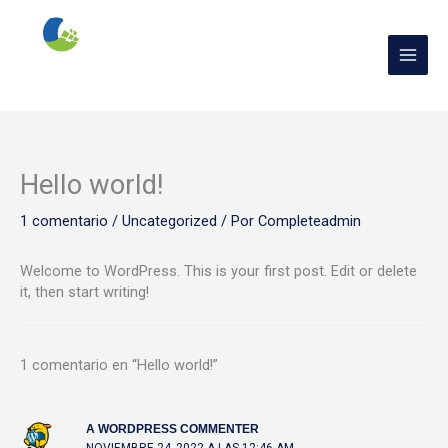
Ir
al
contenido
Hello world!
1 comentario
/
Uncategorized
/ Por
Completeadmin
Welcome to WordPress. This is your first post. Edit or delete
it, then start writing!
1 comentario en “Hello world!”
A WORDPRESS COMMENTER
NOVIEMBRE 24, 2022 A LAS 12:46 AM